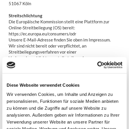
51067 Köln
Streitschlichtung
Die Europäische Kommission stellt eine Plattform zur
Online-Streitbeilegung (OS) bereit:
https://ec.europa.eu/consumers/odr
Unsere E-Mail-Adresse finden Sie oben im Impressum.
Wir sind nicht bereit oder verpflichtet, an
Streitbeilegungsverfahren vor einer
Verbraucherschlichtungsstelle teilzunehmen.
Haftung für Inhalte
Als Diensteanbieter sind wir gemäß § 7 Abs.1 TMG für
eigene Inhalte auf diesen Seiten nach den allgemeinen
Diese Webseite verwendet Cookies
Gesetzen verantwortlich. Nach §§8 bis 10 TMG sind wir als
Diensteanbieter jedoch nicht verpflichtet, übermittelte
Wir verwenden Cookies, um Inhalte und Anzeigen zu
oder gespeicherte fremde Informationen zu überwachen
personalisieren, Funktionen für soziale Medien anbieten
oder nach Umständen zu forschen, die auf eine
zu können und die Zugriffe auf unsere Website zu
rechtswidrige Tätigkeit hinweisen. Verpflichtungen zur
analysieren. Außerdem geben wir Informationen zu Ihrer
Entfernung oder Sperrung der Nutzung von Informationen
Verwendung unserer Website an unsere Partner für
nach den allgemeinen Gesetzen bleiben hiervon unberührt.
soziale Medien, Werbung und Analysen weiter. Unsere