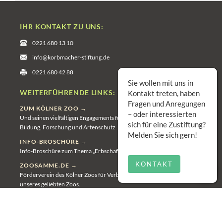
IHR KONTAKT ZU UNS:
0221 680 13 10
info@korbmacher-stiftung.de
0221 680 42 88
Sie wollen mit uns in
WEITERFÜHRENDE LINKS:
Kontakt treten, haben
Fragen und Anregungen
ZUM KÖLNER ZOO →
– oder interessierten
Und seinen vielfältigen Engagements für Freizeit und Erholung,
sich für eine Zustiftung?
Bildung, Forschung und Artenschutz
Melden Sie sich gern!
INFO-BROSCHÜRE →
Info-Broschüre zum Thema „Erbschaften"
KONTAKT
ZOOSAMME.DE →
Förderverein des Kölner Zoos für Verbesserungen und Erweiterungen
unseres geliebten Zoos.
KOELNERZOO.DE →
Spenden & Hilfen für den Kölner Zoo.