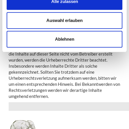
Alle zulassen
Die durch die Seitenbetreiber erstellten Inhalte und Werke
auf diesen Seiten unterliegen dem deutschen
Urheberrecht. Die Vervielfältigung, Bearbeitung,
Auswahl erlauben
Verbreitung und jede Art der Verwertung außerhalb der
Grenzen des Urheberrechtes bedürfen der schriftlichen
Zustimmung des jeweiligen Autors bzw. Erstellers.
Ablehnen
Downloads und Kopien dieser Seite sind nur für den
privaten, nicht kommerziellen Gebrauch gestattet. Soweit
die Inhalte auf dieser Seite nicht vom Betreiber erstellt
wurden, werden die Urheberrechte Dritter beachtet.
Insbesondere werden Inhalte Dritter als solche
gekennzeichnet. Sollten Sie trotzdem auf eine
Urheberrechtsverletzung aufmerksam werden, bitten wir
um einen entsprechenden Hinweis. Bei Bekanntwerden von
Rechtsverletzungen werden wir derartige Inhalte
umgehend entfernen.